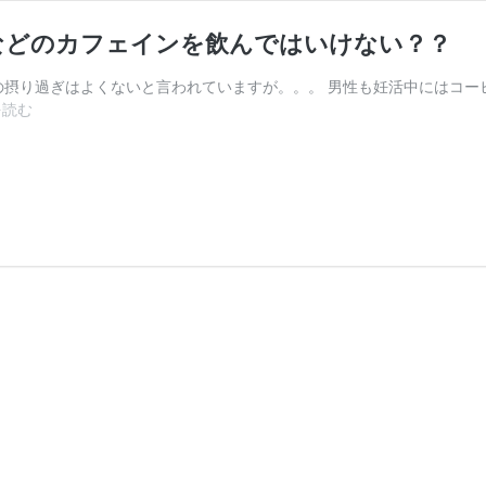
などのカフェインを飲んではいけない？？
摂り過ぎはよくないと言われていますが。。。 男性も妊活中にはコーヒ
こ
を読む
れ
っ
て
嘘？！
妊
活
中
の
男
性
が
コ
ー
ヒ
ー
な