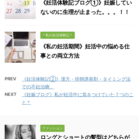
《妊活体験記ブログ①》妊娠してい
ないのに生理が止まった。。。！！
＊私の妊活体験記＊
《私の妊活期間》妊活中の悩める仕
事との両立方法
PREV
《妊活体験記②》漢方・排卵誘発剤・タイミング法
での不妊治療。
NEXT
《妊娠ブログ》私が妊活中に気をつけていた７つのこ
と＊
ファッション
ロングとショートの髪型はどちらが