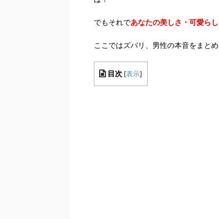
でもそれで
あなたの美しさ・可愛らし
ここではズバリ、
男性の本音
をまとめ
目次
[
表示
]