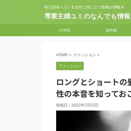
毎日頑張っている女性に役に立つ情報が満載☆
専業主婦ユミのなんでも情報
HOME
節約術
HOME
>
ファッション
>
ファッション
ロングとショートの
性の本音を知ってお
投稿日：
2022年7月22日