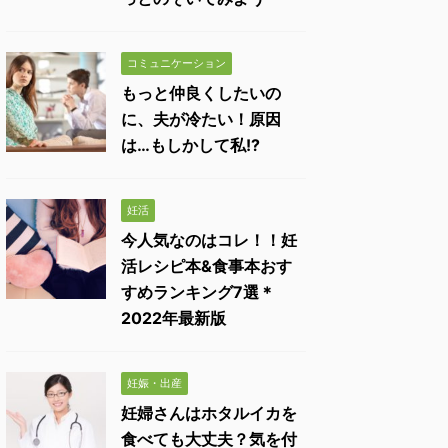
コミュニケーション
もっと仲良くしたいの
に、夫が冷たい！原因
は…もしかして私!?
妊活
今人気なのはコレ！！妊
活レシピ本&食事本おす
すめランキング7選＊
2022年最新版
妊娠・出産
妊婦さんはホタルイカを
食べても大丈夫？気を付