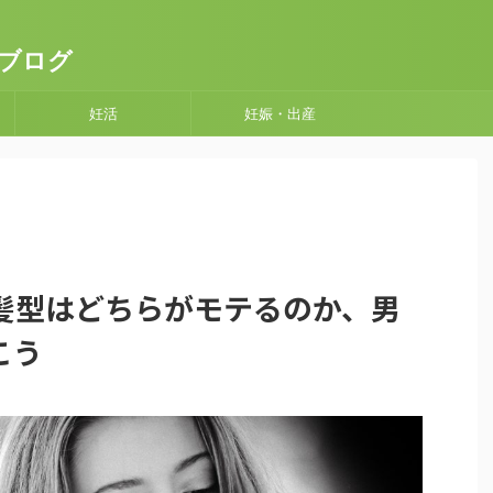
ブログ
妊活
妊娠・出産
髪型はどちらがモテるのか、男
こう