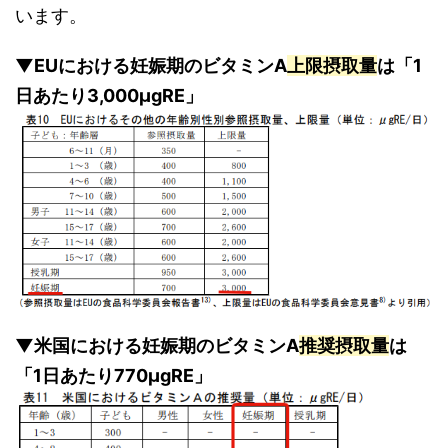
います。
▼EUにおける妊娠期のビタミンA
上限摂取量
は「1
日あたり3,000μgRE」
▼米国における妊娠期のビタミンA
推奨摂取量
は
「1日あたり770μgRE」