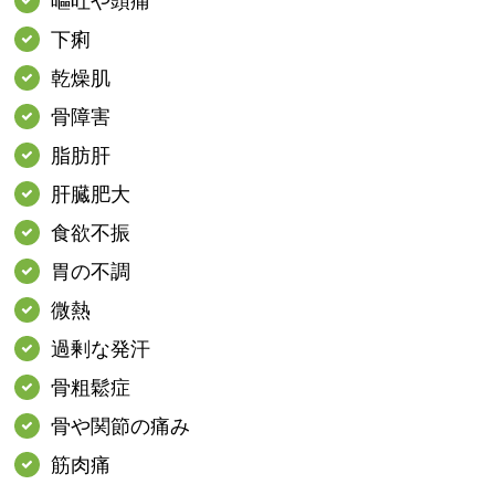
嘔吐や頭痛
下痢
乾燥肌
骨障害
脂肪肝
肝臓肥大
食欲不振
胃の不調
微熱
過剰な発汗
骨粗鬆症
骨や関節の痛み
筋肉痛