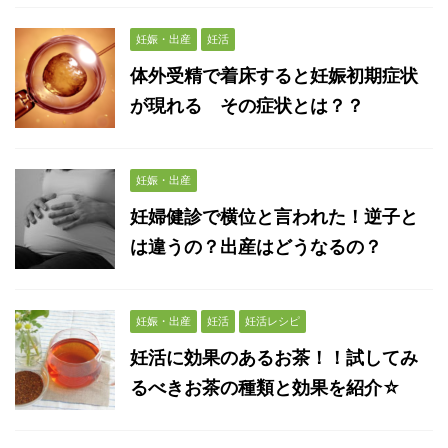
妊娠・出産
妊活
体外受精で着床すると妊娠初期症状
が現れる その症状とは？？
妊娠・出産
妊婦健診で横位と言われた！逆子と
は違うの？出産はどうなるの？
妊娠・出産
妊活
妊活レシピ
妊活に効果のあるお茶！！試してみ
るべきお茶の種類と効果を紹介☆