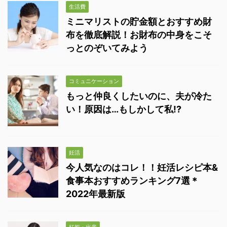
生活費
ミニマリストの貯金額とおすすめ財
布を徹底解説！お財布の中身をこそ
っとのぞいてみよう
コミュニケーション
もっと仲良くしたいのに、夫が冷た
い！原因は…もしかして私!?
妊活
今人気なのはコレ！！妊活レシピ本&
食事本おすすめランキング7選＊
2022年最新版
妊娠・出産