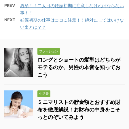
PREV
必須！！二人目の妊娠初期に注意しなければならない
事！！
NEXT
妊娠初期の仕事はココに注意！！絶対にしてはいけな
い事とは？？
ファッション
ロングとショートの髪型はどちらが
モテるのか、男性の本音を知ってお
こう
生活費
ミニマリストの貯金額とおすすめ財
布を徹底解説！お財布の中身をこそ
っとのぞいてみよう