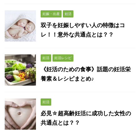
妊娠・出産
妊活
双子を妊娠しやすい人の特徴はコ
レ！！意外な共通点とは？？
妊活
妊活レシピ
《妊活のための食事》話題の妊活栄
養素＆レシピまとめ♪
妊活
必見☆超高齢妊活に成功した女性の
共通点とは？？