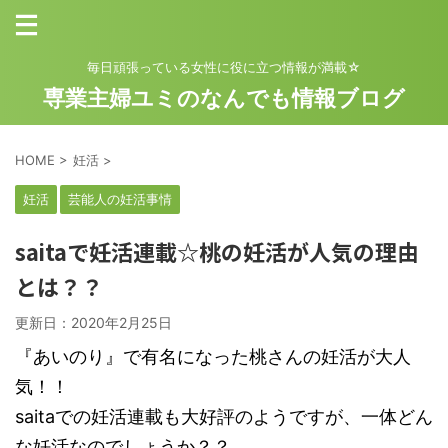
毎日頑張っている女性に役に立つ情報が満載☆
専業主婦ユミのなんでも情報ブログ
HOME
>
妊活
>
妊活
芸能人の妊活事情
saitaで妊活連載☆桃の妊活が人気の理由
とは？？
更新日：
2020年2月25日
『あいのり』で有名になった桃さんの妊活が大人
気！！
saitaでの妊活連載も大好評のようですが、一体どん
な妊活なのでしょうか？？