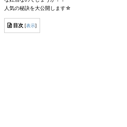
人気の秘訣を大公開します☆
目次
[
表示
]