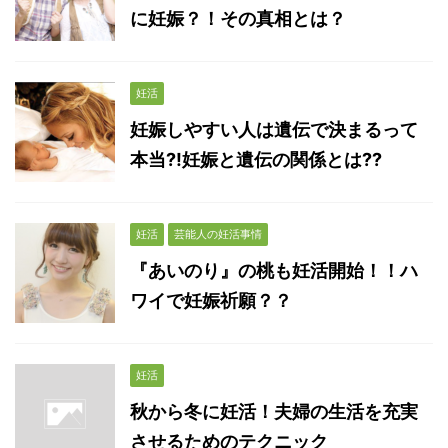
に妊娠？！その真相とは？
妊活
妊娠しやすい人は遺伝で決まるって
本当?!妊娠と遺伝の関係とは??
妊活
芸能人の妊活事情
『あいのり』の桃も妊活開始！！ハ
ワイで妊娠祈願？？
妊活
秋から冬に妊活！夫婦の生活を充実
させるためのテクニック