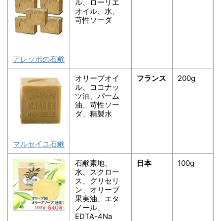
ル、ローリエ
オイル、水、
苛性ソーダ
アレッポの石鹸
オリーブオイ
フランス
200g
ル、ココナッ
ツ油、パーム
油、苛性ソー
ダ、精製水
マルセイユ石鹸
石鹸素地、
日本
100g
水、スクロー
ス、グリセリ
ン、オリーブ
果実油、エタ
ノール、
EDTA-4Na