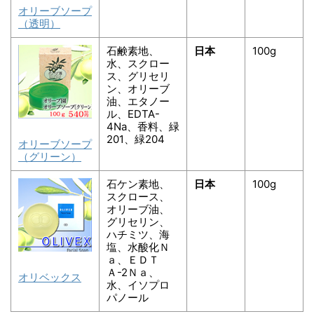
オリーブソープ
（透明）
石鹸素地、
日本
100g
水、スクロー
ス、グリセリ
ン、オリーブ
油、エタノー
ル、EDTA-
4Na、香料、緑
201、緑204
オリーブソープ
（グリーン）
石ケン素地、
日本
100g
スクロース、
オリーブ油、
グリセリン、
ハチミツ、海
塩、水酸化Ｎ
ａ、ＥＤＴ
Ａ-2Ｎａ、
オリベックス
水、イソプロ
パノール