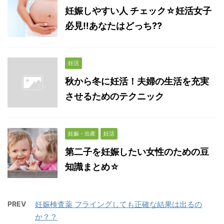
妊娠しやすい人 チェック☆妊活女子
必見‼︎あなたはどっち⁇
妊活
秋から冬に妊活！夫婦の生活を充実
させるためのテクニック
妊娠・出産
妊活
第二子を妊娠したい女性のための豆
知識まとめ☆
PREV
妊娠検査薬 フライングしても正確な結果は出るの
か？？