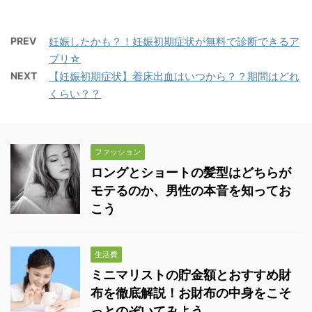
PREV
妊娠したかも？！妊娠初期症状が無料で診断できるア
プリ☆
NEXT
【妊娠初期症状】着床出血はいつから？？期間はどれ
くらい？？
ファッション
ロングとショートの髪型はどちらが
モテるのか、男性の本音を知ってお
こう
生活費
ミニマリストの貯金額とおすすめ財
布を徹底解説！お財布の中身をこそ
っとのぞいてみよう