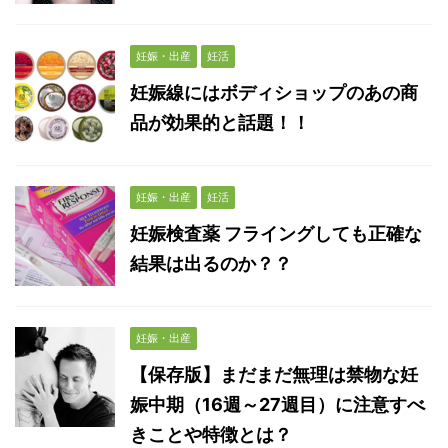
妊娠・出産
妊活
妊娠線にはボディショップのあの商
品が効果的と話題！！
妊娠・出産
妊活
妊娠検査薬 フライングしても正確な
結果は出るのか？？
妊娠・出産
【保存版】まだまだ無理は禁物な妊
娠中期（16週～27週目）に注意すべ
きことや特徴とは？