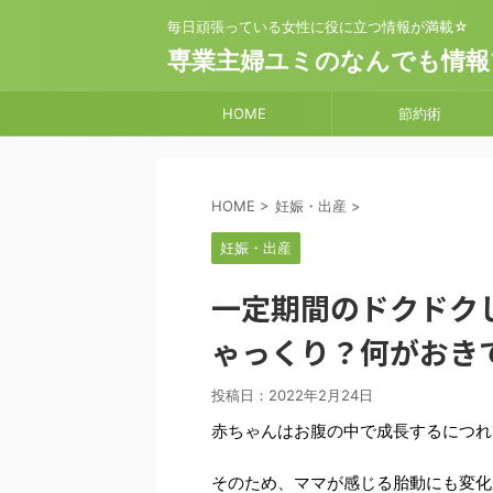
毎日頑張っている女性に役に立つ情報が満載☆
専業主婦ユミのなんでも情報
HOME
節約術
HOME
>
妊娠・出産
>
妊娠・出産
一定期間のドクドク
ゃっくり？何がおき
投稿日：
2022年2月24日
赤ちゃんはお腹の中で成長するにつれ
そのため、ママが感じる胎動にも変化