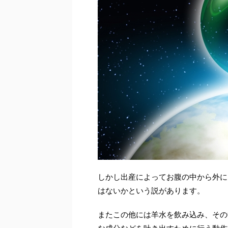
しかし出産によって
お腹の中から外に
はないかという説
があります。
またこの他には
羊水を飲み込み、その