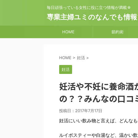
毎日頑張っている女性に役に立つ情報が満載☆
専業主婦ユミのなんでも情報
HOME
節約術
HOME
>
妊活
>
妊活
妊活や不妊に養命酒
の？？みんなの口コ
投稿日：
2017年7月17日
妊活にいい飲み物と言えば、どんなも
ルイボスティーや白湯など、温かい飲