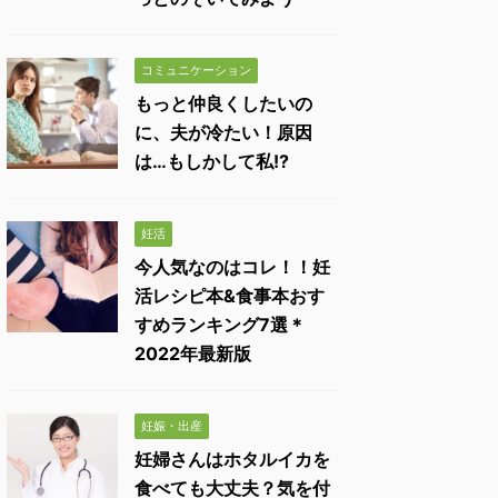
コミュニケーション
もっと仲良くしたいの
に、夫が冷たい！原因
は…もしかして私!?
妊活
今人気なのはコレ！！妊
活レシピ本&食事本おす
すめランキング7選＊
2022年最新版
妊娠・出産
妊婦さんはホタルイカを
食べても大丈夫？気を付