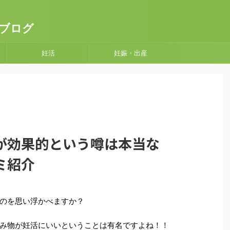
ブログ
妊活
妊娠・出産
が効果的という噂は本当な
ミ紹介
のを思い浮かべますか？
み物が妊活にいいということは有名ですよね！！